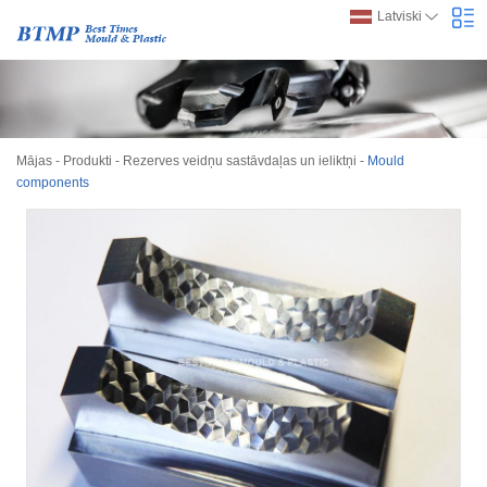
Latviski
Mājas
-
Produkti
-
Rezerves veidņu sastāvdaļas un ieliktņi
-
Mould
components