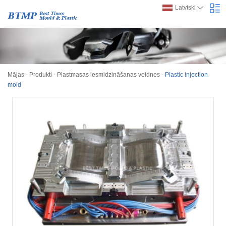
Latviski
Mājas
-
Produkti
-
Plastmasas iesmidzināšanas veidnes
-
Plastic injection
mold