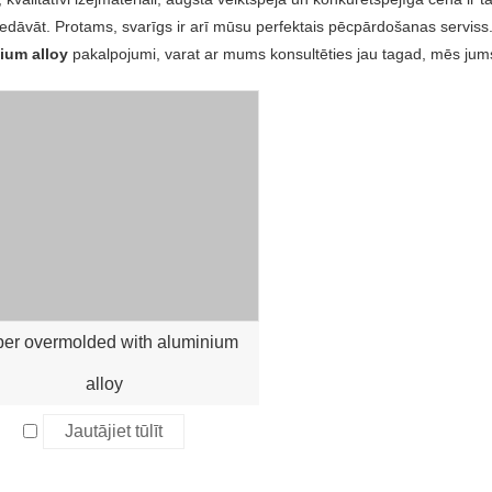
edāvāt. Protams, svarīgs ir arī mūsu perfektais pēcpārdošanas serviss
ium alloy
pakalpojumi, varat ar mums konsultēties jau tagad, mēs jums 
ber overmolded with aluminium
alloy
Jautājiet tūlīt