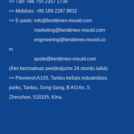
>> Tālr: +86 755 2357 1734
>> Mobilais: +86 189 2287 9832
>> E-pasts:
info@besttimes-mould.com
marketing@besttimes-mould.com
engineering@besttimes-mould.co
e
m
quote@besttimes-mould.com
(Ātrs bezmaksas piedāvājums 24 stundu laikā)
>> Pievienot:A105, Tantou trešais industriālais
parks, Tantou, Song Gang, B AO An, S
Zhenzhen, 518105, Ķīna.