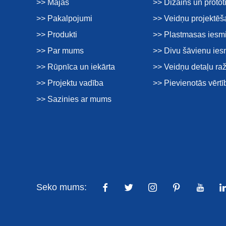
>> Mājas
>> Dizains un proto
>> Pakalpojumi
>> Veidņu projektēš
>> Produkti
>> Plastmasas iesm
>> Par mums
>> Divu šāvienu ie
>> Rūpnīca un iekārta
>> Veidņu detaļu ra
>> Projektu vadība
>> Pievienotās vērt
>> Sazinies ar mums
Seko mums: