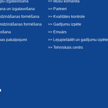
tipu izgatavošana
>> Mūsu komanda
ana un izgatavošana
>> Partneri
idzināšanas formēšana
>> Kvalitātes kontrole
smidzināšanas formēšana
>> Gadījumu izpēte
žošana
>> Emuārs
ības pakalpojumi
>> Lejupielādēt un gadījumu izpēt
>> Tehniskais centrs