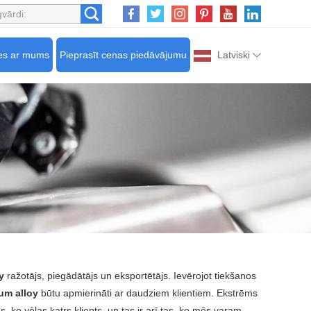
ies ar mums
Pieprasīt cenas piedāvājumu
Latviski
y
ražotājs, piegādātājs un eksportētājs. Ievērojot tiekšanos
um alloy
būtu apmierināti ar daudziem klientiem. Ekstrēms
as, ko vēlas katrs klients, un tas ir arī tas, ko mēs varam