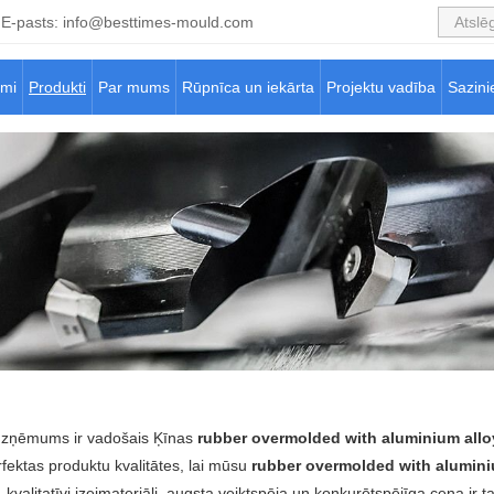
E-pasts:
info@besttimes-mould.com
umi
Produkti
Par mums
Rūpnīca un iekārta
Projektu vadība
Sazin
zņēmums ir vadošais Ķīnas
rubber overmolded with aluminium allo
fektas produktu kvalitātes, lai mūsu
rubber overmolded with alumini
, kvalitatīvi izejmateriāli, augsta veiktspēja un konkurētspējīga cena ir t