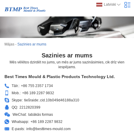
Latviski
Mājas
-
Sazinies ar mums
Sazinies ar mums
Mēs vēlētos dzirdēt no jums, un mēs ar jums sazināsimies, cik drīz vien
iespējams.
Best Times Mould & Plastic Products Technology Ltd.
Tālr.:
+86 755 2357 1734
Mob.:
+86 189 2287 9832
Skype:
tiešraide:.cid.10b049d46188a310
QQ:
2212820399
WeChat:
labākās formas
Whatsapp:
+86 189 2287 9832
E-pasts:
info@besttimes-mould.com