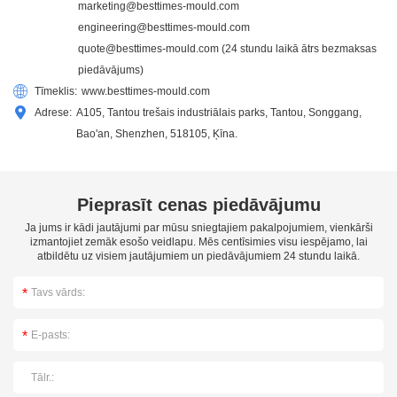
marketing@besttimes-mould.com
engineering@besttimes-mould.com
quote@besttimes-mould.com
(24 stundu laikā ātrs bezmaksas
piedāvājums)
Tīmeklis:
www.besttimes-mould.com
Adrese:
A105, Tantou trešais industriālais parks, Tantou, Songgang,
Bao'an, Shenzhen, 518105, Ķīna.
Pieprasīt cenas piedāvājumu
Ja jums ir kādi jautājumi par mūsu sniegtajiem pakalpojumiem, vienkārši
izmantojiet zemāk esošo veidlapu. Mēs centīsimies visu iespējamo, lai
atbildētu uz visiem jautājumiem un piedāvājumiem 24 stundu laikā.