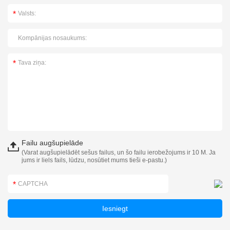
Failu augšupielāde
(Varat augšupielādēt sešus failus, un šo failu ierobežojums ir 10 M. Ja
jums ir liels fails, lūdzu, nosūtiet mums tieši e-pastu.)