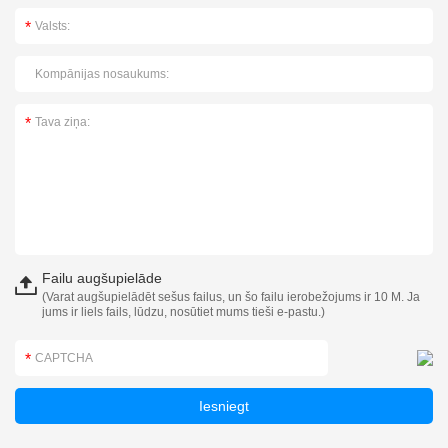
Failu augšupielāde
(Varat augšupielādēt sešus failus, un šo failu ierobežojums ir 10 M. Ja
jums ir liels fails, lūdzu, nosūtiet mums tieši e-pastu.)