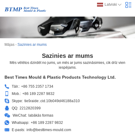
Latviski
Mājas
-
Sazinies ar mums
Sazinies ar mums
Mēs vēlētos dzirdēt no jums, un mēs ar jums sazināsimies, cik drīz vien
iespējams.
Best Times Mould & Plastic Products Technology Ltd.
Tālr.:
+86 755 2357 1734
Mob.:
+86 189 2287 9832
Skype:
tiešraide:.cid.10b049d46188a310
QQ:
2212820399
WeChat:
labākās formas
Whatsapp:
+86 189 2287 9832
E-pasts:
info@besttimes-mould.com