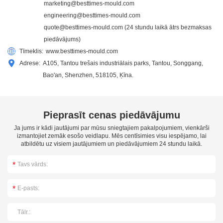
marketing@besttimes-mould.com
engineering@besttimes-mould.com
quote@besttimes-mould.com
(24 stundu laikā ātrs bezmaksas
piedāvājums)
Tīmeklis:
www.besttimes-mould.com
Adrese:
A105, Tantou trešais industriālais parks, Tantou, Songgang,
Bao'an, Shenzhen, 518105, Ķīna.
Pieprasīt cenas piedāvājumu
Ja jums ir kādi jautājumi par mūsu sniegtajiem pakalpojumiem, vienkārši
izmantojiet zemāk esošo veidlapu. Mēs centīsimies visu iespējamo, lai
atbildētu uz visiem jautājumiem un piedāvājumiem 24 stundu laikā.