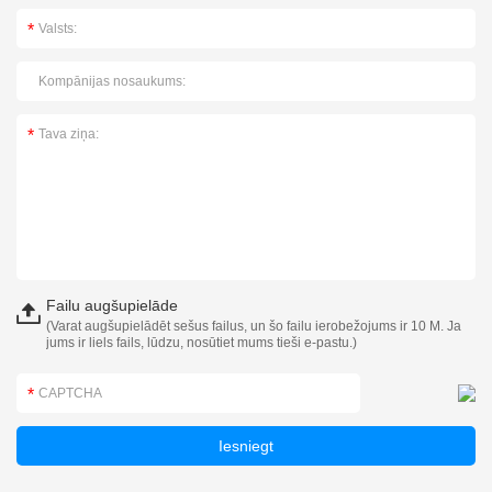
Failu augšupielāde
(Varat augšupielādēt sešus failus, un šo failu ierobežojums ir 10 M. Ja
jums ir liels fails, lūdzu, nosūtiet mums tieši e-pastu.)