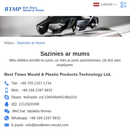
Latviski
Mājas
-
Sazinies ar mums
Sazinies ar mums
Mēs vēlētos dzirdēt no jums, un mēs ar jums sazināsimies, cik drīz vien
iespējams.
Best Times Mould & Plastic Products Technology Ltd.
Tālr.:
+86 755 2357 1734
Mob.:
+86 189 2287 9832
Skype:
tiešraide:.cid.10b049d46188a310
QQ:
2212820399
WeChat:
labākās formas
Whatsapp:
+86 189 2287 9832
E-pasts:
info@besttimes-mould.com