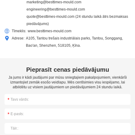
marketing@besttimes-mould.com
engineering@besttimes-mould.com
quote@besttimes-mould.com
(24 stundu laikā ātrs bezmaksas
piedāvājums)
Tīmeklis:
www.besttimes-mould.com
Adrese:
A105, Tantou trešais industriālais parks, Tantou, Songgang,
Bao'an, Shenzhen, 518105, Ķīna.
Pieprasīt cenas piedāvājumu
Ja jums ir kādi jautājumi par mūsu sniegtajiem pakalpojumiem, vienkārši
izmantojiet zemāk esošo veidlapu. Mēs centīsimies visu iespējamo, lai
atbildētu uz visiem jautājumiem un piedāvājumiem 24 stundu laikā.