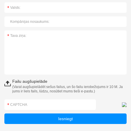
Failu augšupielāde
(Varat augšupielādēt sešus failus, un šo failu ierobežojums ir 10 M. Ja
jums ir liels fails, lūdzu, nosūtiet mums tieši e-pastu.)