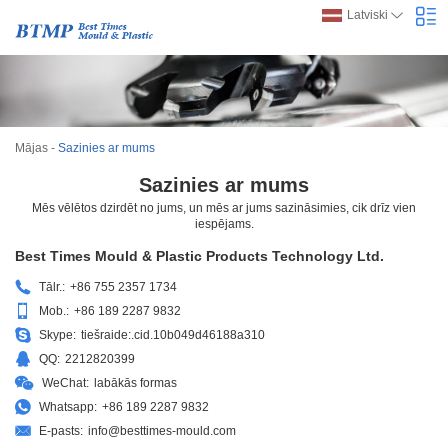
Latviski
Mājas
-
Sazinies ar mums
Sazinies ar mums
Mēs vēlētos dzirdēt no jums, un mēs ar jums sazināsimies, cik drīz vien
iespējams.
Best Times Mould & Plastic Products Technology Ltd.
Tālr.:
+86 755 2357 1734
Mob.:
+86 189 2287 9832
Skype:
tiešraide:.cid.10b049d46188a310
QQ:
2212820399
WeChat:
labākās formas
Whatsapp:
+86 189 2287 9832
E-pasts:
info@besttimes-mould.com