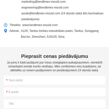
marketing@besttimes-mould.com
engineering@besttimes-mould.com
quote@besttimes-mould.com
(24 stundu laikā ātrs bezmaksas
piedāvājums)
Tīmeklis:
www.besttimes-mould.com
Adrese:
A105, Tantou trešais industriālais parks, Tantou, Songgang,
Bao'an, Shenzhen, 518105, Ķīna.
Pieprasīt cenas piedāvājumu
Ja jums ir kādi jautājumi par mūsu sniegtajiem pakalpojumiem, vienkārši
izmantojiet zemāk esošo veidlapu. Mēs centīsimies visu iespējamo, lai
atbildētu uz visiem jautājumiem un piedāvājumiem 24 stundu laikā.